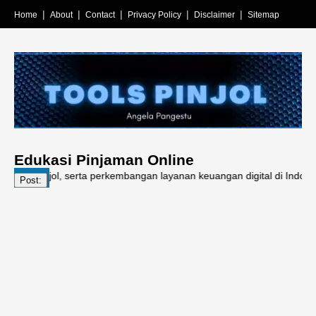
Home
About
Contact
Privacy Policy
Disclaimer
Sitemap
Edukasi Pinjaman Online
 pinjol, serta perkembangan layanan keuangan digital di Indonesia.
Post: