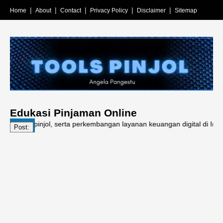
Home
About
Contact
Privacy Policy
Disclaimer
Sitemap
Edukasi Pinjaman Online
ay pinjol, serta perkembangan layanan keuangan digital di Indonesia.
Post: