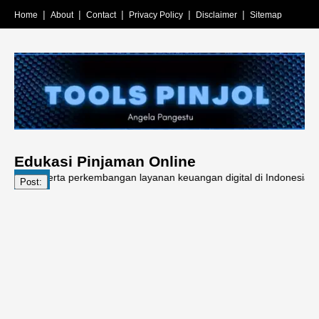
Home
About
Contact
Privacy Policy
Disclaimer
Sitemap
Edukasi Pinjaman Online
l, serta perkembangan layanan keuangan digital di Indonesia.
Post: