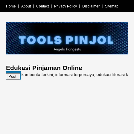
Home
About
Contact
Privacy Policy
Disclaimer
Sitemap
Edukasi Pinjaman Online
ikan berita terkini, informasi terpercaya, edukasi literasi keuangan, 
Post: