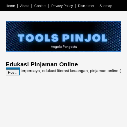
Home
About
Contact
Privacy Policy
Disclaimer
Sitemap
Edukasi Pinjaman Online
ormasi terpercaya, edukasi literasi keuangan, pinjaman online (PINDAR)
Post: