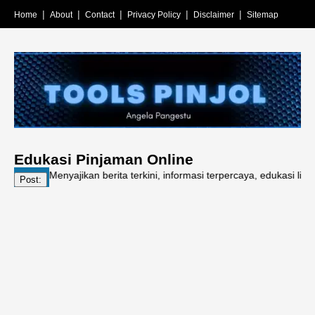
Home
About
Contact
Privacy Policy
Disclaimer
Sitemap
Edukasi Pinjaman Online
 – Menyajikan berita terkini, informasi terpercaya, edukasi literasi k
Post: