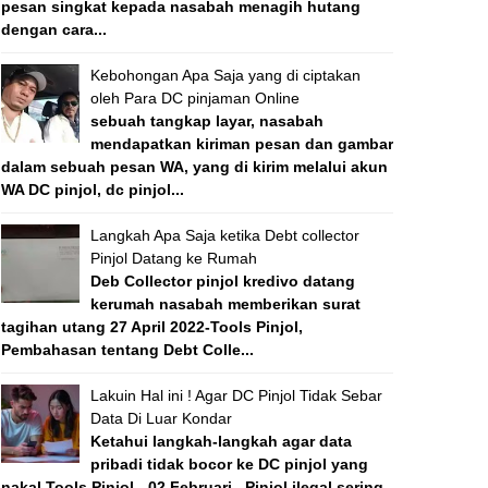
pesan singkat kepada nasabah menagih hutang
dengan cara...
Kebohongan Apa Saja yang di ciptakan
oleh Para DC pinjaman Online
sebuah tangkap layar, nasabah
mendapatkan kiriman pesan dan gambar
dalam sebuah pesan WA, yang di kirim melalui akun
WA DC pinjol, dc pinjol...
Langkah Apa Saja ketika Debt collector
Pinjol Datang ke Rumah
Deb Collector pinjol kredivo datang
kerumah nasabah memberikan surat
tagihan utang 27 April 2022-Tools Pinjol,
Pembahasan tentang Debt Colle...
Lakuin Hal ini ! Agar DC Pinjol Tidak Sebar
Data Di Luar Kondar
Ketahui langkah-langkah agar data
pribadi tidak bocor ke DC pinjol yang
nakal Tools Pinjol - 02 Februari , Pinjol ilegal sering