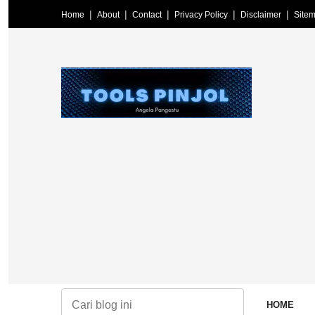
Home
About
Contact
Privacy Policy
Disclaimer
Site
 terkini, informasi terpercaya, edukasi literasi keuangan, pinjaman on
HOME