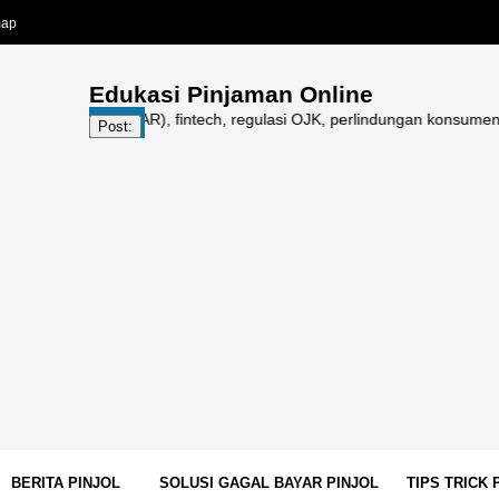
map
Edukasi Pinjaman Online
line (PINDAR), fintech, regulasi OJK, perlindungan konsumen, galbay pi
Post:
BERITA PINJOL
SOLUSI GAGAL BAYAR PINJOL
TIPS TRICK