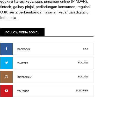
edukasi literasi keuangan, pinjaman online (PINDAR),
fintech, galbay pinjol, perlindungan konsumen, regulasi
OJK, serta perkembangan layanan keuangan digital di
Indonesia.
FOLLOW MEDIA SOSIAL
LIKE
FACEBOOK
FOLLOW
TWITTER
FOLLOW
INSTAGRAM
SUBCRIBE
YOUTUBE