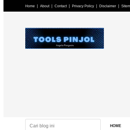
Home
About
Contact
Privacy Policy
Disclaimer
Site
terkini, informasi terpercaya, edukasi literasi keuangan, pinjaman onl
HOME