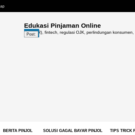
map
Edukasi Pinjaman Online
ine (PINDAR), fintech, regulasi OJK, perlindungan konsumen, galbay pin
Post:
BERITA PINJOL
SOLUSI GAGAL BAYAR PINJOL
TIPS TRICK