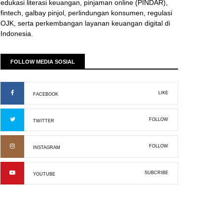
edukasi literasi keuangan, pinjaman online (PINDAR),
fintech, galbay pinjol, perlindungan konsumen, regulasi
OJK, serta perkembangan layanan keuangan digital di
Indonesia.
FOLLOW MEDIA SOSIAL
LIKE
FACEBOOK
FOLLOW
TWITTER
FOLLOW
INSTAGRAM
SUBCRIBE
YOUTUBE