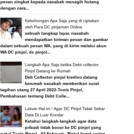
pesan singkat kepada nasabah menagih hutang
dengan cara...
Kebohongan Apa Saja yang di ciptakan
oleh Para DC pinjaman Online
sebuah tangkap layar, nasabah
mendapatkan kiriman pesan dan gambar
dalam sebuah pesan WA, yang di kirim melalui akun
WA DC pinjol, dc pinjol...
Langkah Apa Saja ketika Debt collector
Pinjol Datang ke Rumah
Deb Collector pinjol kredivo datang
kerumah nasabah memberikan surat
tagihan utang 27 April 2022-Tools Pinjol,
Pembahasan tentang Debt Colle...
Lakuin Hal ini ! Agar DC Pinjol Tidak Sebar
Data Di Luar Kondar
Ketahui langkah-langkah agar data
pribadi tidak bocor ke DC pinjol yang
nakal Tools Pinjol - 02 Februari , Pinjol ilegal sering