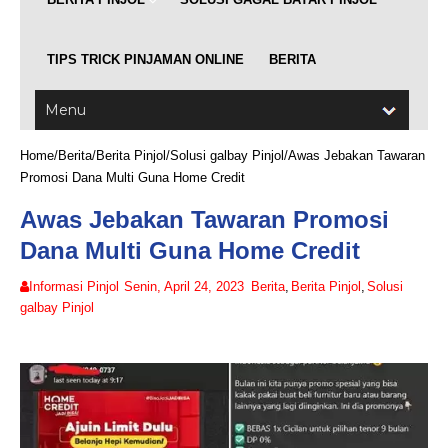
TIPS TRICK PINJAMAN ONLINE
BERITA
Home
/
Berita
/
Berita Pinjol
/
Solusi galbay Pinjol
/
Awas Jebakan Tawaran
Promosi Dana Multi Guna Home Credit
Awas Jebakan Tawaran Promosi
Dana Multi Guna Home Credit
Informasi Pinjol
Senin, April 24, 2023
Berita
,
Berita Pinjol
,
Solusi
galbay Pinjol