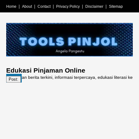
Home
About
Contact
Privacy Policy
Disclaimer
Sitemap
Edukasi Pinjaman Online
kan berita terkini, informasi terpercaya, edukasi literasi keuangan, p
Post: