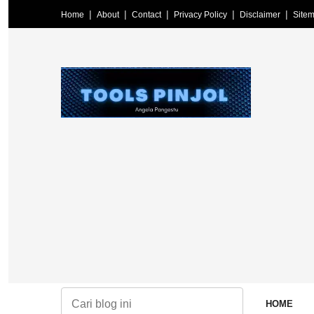
Home
About
Contact
Privacy Policy
Disclaimer
Site
HOME