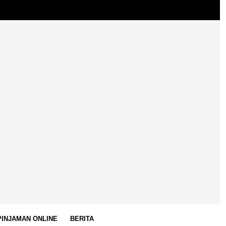
Media Tools Pinjo
 PINJAMAN ONLINE
BERITA