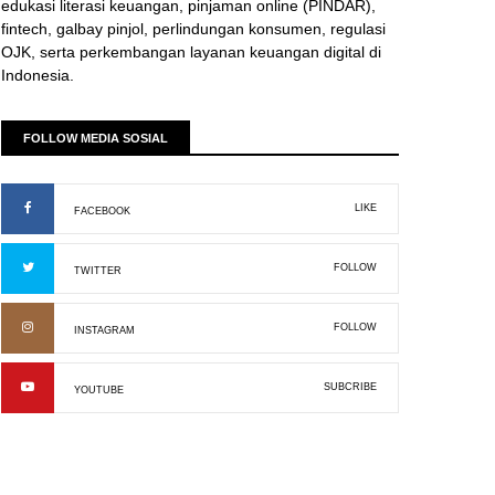
edukasi literasi keuangan, pinjaman online (PINDAR),
fintech, galbay pinjol, perlindungan konsumen, regulasi
OJK, serta perkembangan layanan keuangan digital di
Indonesia.
FOLLOW MEDIA SOSIAL
LIKE
FACEBOOK
FOLLOW
TWITTER
FOLLOW
INSTAGRAM
SUBCRIBE
YOUTUBE