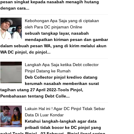
pesan singkat kepada nasabah menagih hutang
dengan cara...
Kebohongan Apa Saja yang di ciptakan
oleh Para DC pinjaman Online
sebuah tangkap layar, nasabah
mendapatkan kiriman pesan dan gambar
dalam sebuah pesan WA, yang di kirim melalui akun
WA DC pinjol, dc pinjol...
Langkah Apa Saja ketika Debt collector
Pinjol Datang ke Rumah
Deb Collector pinjol kredivo datang
kerumah nasabah memberikan surat
tagihan utang 27 April 2022-Tools Pinjol,
Pembahasan tentang Debt Colle...
Lakuin Hal ini ! Agar DC Pinjol Tidak Sebar
Data Di Luar Kondar
Ketahui langkah-langkah agar data
pribadi tidak bocor ke DC pinjol yang
nakal Tools Pinjol - 02 Februari , Pinjol ilegal sering