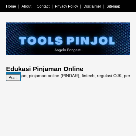
Home
About
Contact
Privacy Policy
Disclaimer
Sitemap
Edukasi Pinjaman Online
 keuangan, pinjaman online (PINDAR), fintech, regulasi OJK, perlindung
Post: