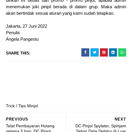
dirikan ini bebas dari promo - promo pinjol, apabila admin
menemukan joki pinjol berada di dalam grup. Maka admin
akan bertindak sesuai aturan yang kami sudah tetapkan.
Jakarta, 27 Juni 2022
Penulis
Angela Pangestu
SHARE THIS:
Trick / Tips Minjol
PREVIOUS
NEXT
Telat Pembayaran Hutang
DC Pinjol Spylater, Spinjam
selama 5 hari, DC Pinjol
Sebar Data Debitur di Luar