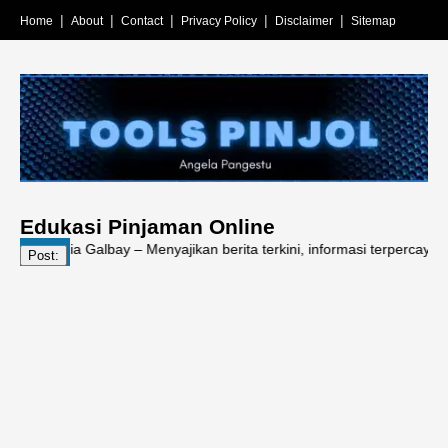
Home
About
Contact
Privacy Policy
Disclaimer
Sitemap
Edukasi Pinjaman Online
dia Galbay – Menyajikan berita terkini, informasi terpercaya, edukasi 
Post: