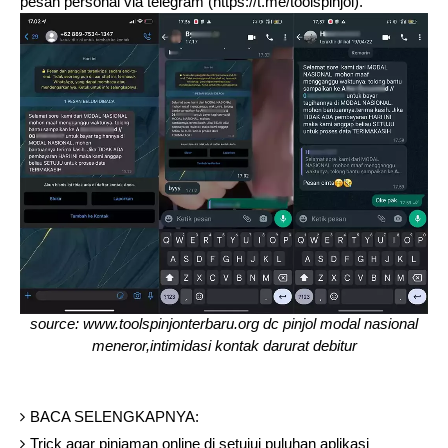
pesan personal via telegram (https://t.me/toolspinjol).
source: www.toolspinjonterbaru.org dc pinjol modal nasional
meneror,intimidasi kontak darurat debitur
BACA SELENGKAPNYA:
Trick agar pinjaman online di setujui puluhan aplikasi