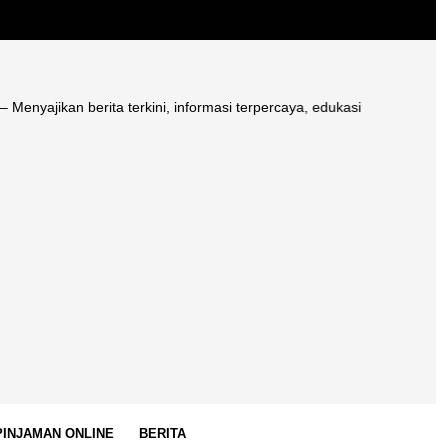
n berita terkini, informasi terpercaya, edukasi literasi keuangan, pin
 PINJAMAN ONLINE
BERITA