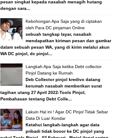
pesan singkat kepada nasabah menagih hutang
dengan cara...
Kebohongan Apa Saja yang di ciptakan
oleh Para DC pinjaman Online
sebuah tangkap layar, nasabah
mendapatkan kiriman pesan dan gambar
dalam sebuah pesan WA, yang di kirim melalui akun
WA DC pinjol, dc pinjol...
Langkah Apa Saja ketika Debt collector
Pinjol Datang ke Rumah
Deb Collector pinjol kredivo datang
kerumah nasabah memberikan surat
tagihan utang 27 April 2022-Tools Pinjol,
Pembahasan tentang Debt Colle...
Lakuin Hal ini ! Agar DC Pinjol Tidak Sebar
Data Di Luar Kondar
Ketahui langkah-langkah agar data
pribadi tidak bocor ke DC pinjol yang
nakal Tools Pinjol - 02 Februari , Pinjol ilegal sering