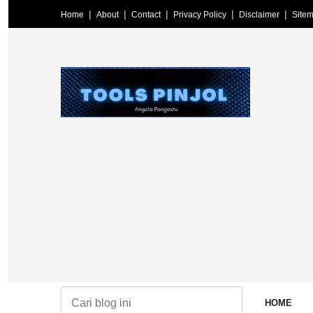
Home
About
Contact
Privacy Policy
Disclaimer
Site
Media Tools Pinjol | Media Galbay – Menyajikan berita terki
HOME