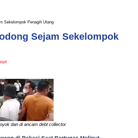
am Sekelompok Penagih Utang
 Todong Sejam Sekelompok
injol
royok dan di ancam debt collector