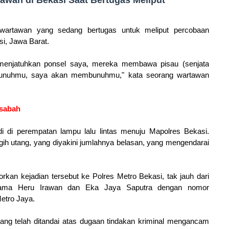
awan di Bekasi Saat Bertugas Meliput
artawan yang sedang bertugas untuk meliput percobaan
i, Jawa Barat.
enjatuhkan ponsel saya, mereka membawa pisau (senjata
bunuhmu, saya akan membunuhmu," kata seorang wartawan
asabah
i di perempatan lampu lalu lintas menuju Mapolres Bekasi.
h utang, yang diyakini jumlahnya belasan, yang mengendarai
an kejadian tersebut ke Polres Metro Bekasi, tak jauh dari
as nama Heru Irawan dan Eka Jaya Saputra dengan nomor
etro Jaya.
ng telah ditandai atas dugaan tindakan kriminal mengancam