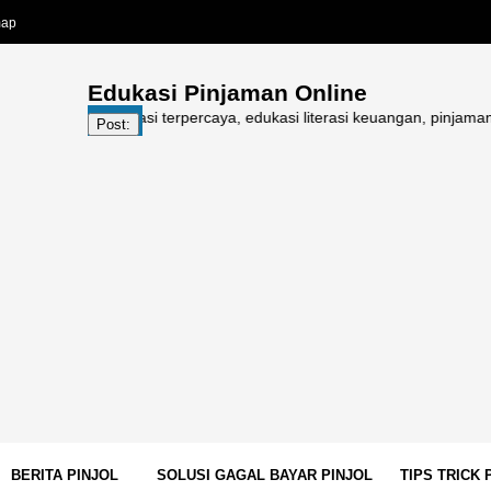
map
Edukasi Pinjaman Online
ni, informasi terpercaya, edukasi literasi keuangan, pinjaman online (
Post:
BERITA PINJOL
SOLUSI GAGAL BAYAR PINJOL
TIPS TRICK