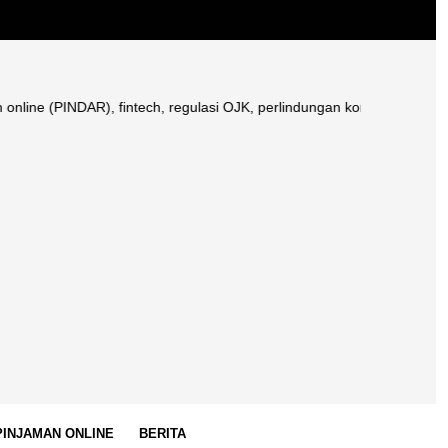
PINDAR), fintech, regulasi OJK, perlindungan konsumen, galbay pinjol,
 PINJAMAN ONLINE
BERITA