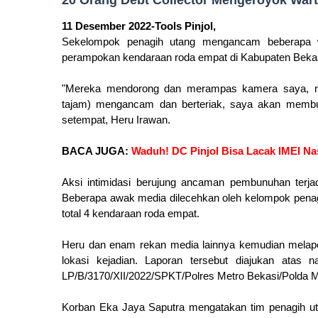
20 Orang Debt Collector Mengeroyok Wart
11 Desember 2022-Tools Pinjol,
Sekelompok penagih utang mengancam beberapa w
perampokan kendaraan roda empat di Kabupaten Bekas
"Mereka mendorong dan merampas kamera saya, m
tajam) mengancam dan berteriak, saya akan mem
setempat, Heru Irawan.
BACA JUGA:
Waduh! DC Pinjol Bisa Lacak IMEI N
Aksi intimidasi berujung ancaman pembunuhan terjad
Beberapa awak media dilecehkan oleh kelompok penagi
total 4 kendaraan roda empat.
Heru dan enam rekan media lainnya kemudian melapork
lokasi kejadian. Laporan tersebut diajukan at
LP/B/3170/XII/2022/SPKT/Polres Metro Bekasi/Polda M
Korban Eka Jaya Saputra mengatakan tim penagih uta