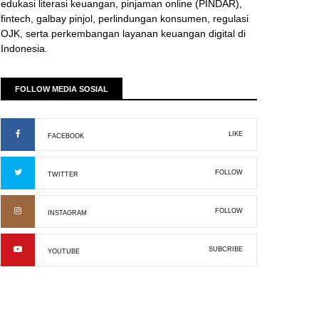
edukasi literasi keuangan, pinjaman online (PINDAR),
fintech, galbay pinjol, perlindungan konsumen, regulasi
OJK, serta perkembangan layanan keuangan digital di
Indonesia.
FOLLOW MEDIA SOSIAL
LIKE
FACEBOOK
FOLLOW
TWITTER
FOLLOW
INSTAGRAM
SUBCRIBE
YOUTUBE