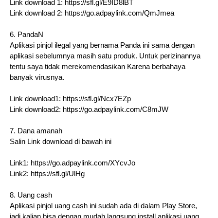
Link download 1: https://sfl.gl/E9ID8lBT
Link download 2: https://go.adpaylink.com/QmJmea
6. PandaN
Aplikasi pinjol ilegal yang bernama Panda ini sama dengan
aplikasi sebelumnya masih satu produk. Untuk perizinannya
tentu saya tidak merekomendasikan Karena berbahaya
banyak virusnya.
Link download1: https://sfl.gl/Ncx7EZp
Link download2: https://go.adpaylink.com/C8mJW
7. Dana amanah
Salin Link download di bawah ini
Link1: https://go.adpaylink.com/XYcvJo
Link2: https://sfl.gl/UlHg
8. Uang cash
Aplikasi pinjol uang cash ini sudah ada di dalam Play Store,
jadi kalian bisa dengan mudah langsung install aplikasi uang