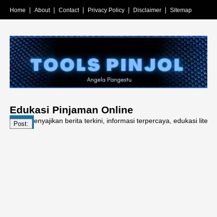
Home
About
Contact
Privacy Policy
Disclaimer
Sitemap
Edukasi Pinjaman Online
Menyajikan berita terkini, informasi terpercaya, edukasi literasi keua
Post: