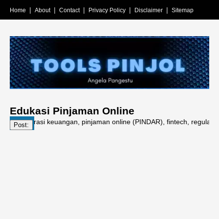
Home
About
Contact
Privacy Policy
Disclaimer
Sitemap
Edukasi Pinjaman Online
si literasi keuangan, pinjaman online (PINDAR), fintech, regulasi OJK,
Post: