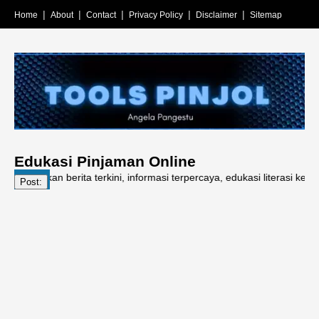
Home
About
Contact
Privacy Policy
Disclaimer
Sitemap
Edukasi Pinjaman Online
kan berita terkini, informasi terpercaya, edukasi literasi keuangan, p
Post: