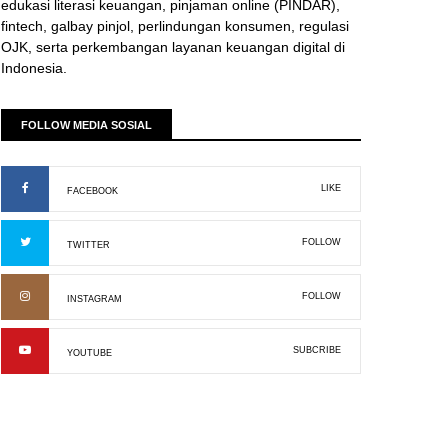
edukasi literasi keuangan, pinjaman online (PINDAR),
fintech, galbay pinjol, perlindungan konsumen, regulasi
OJK, serta perkembangan layanan keuangan digital di
Indonesia.
FOLLOW MEDIA SOSIAL
LIKE
FACEBOOK
FOLLOW
TWITTER
FOLLOW
INSTAGRAM
SUBCRIBE
YOUTUBE