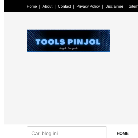
Home
About
Contact
Privacy Policy
Disclaimer
Site
a terkini, informasi terpercaya, edukasi literasi keuangan, pinjaman o
HOME