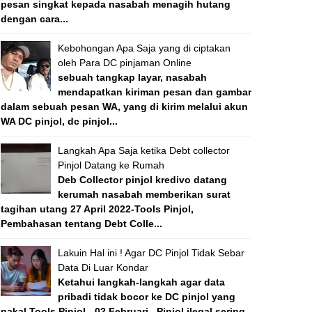
pesan singkat kepada nasabah menagih hutang
dengan cara...
Kebohongan Apa Saja yang di ciptakan
oleh Para DC pinjaman Online
sebuah tangkap layar, nasabah
mendapatkan kiriman pesan dan gambar
dalam sebuah pesan WA, yang di kirim melalui akun
WA DC pinjol, dc pinjol...
Langkah Apa Saja ketika Debt collector
Pinjol Datang ke Rumah
Deb Collector pinjol kredivo datang
kerumah nasabah memberikan surat
tagihan utang 27 April 2022-Tools Pinjol,
Pembahasan tentang Debt Colle...
Lakuin Hal ini ! Agar DC Pinjol Tidak Sebar
Data Di Luar Kondar
Ketahui langkah-langkah agar data
pribadi tidak bocor ke DC pinjol yang
nakal Tools Pinjol - 02 Februari , Pinjol ilegal sering