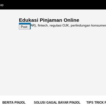
map
Edukasi Pinjaman Online
nline (PINDAR), fintech, regulasi OJK, perlindungan konsumen, galbay p
Post:
BERITA PINJOL
SOLUSI GAGAL BAYAR PINJOL
TIPS TRICK