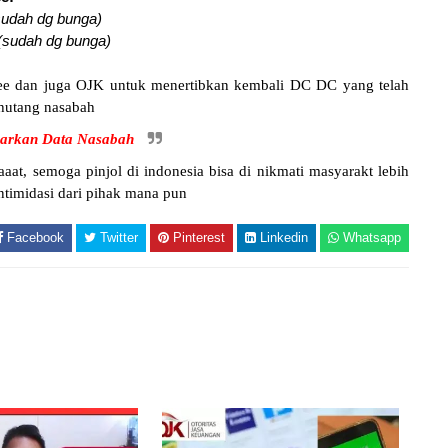
(sudah dg bunga)
 (sudah dg bunga)
pee dan juga OJK untuk menertibkan kembali DC DC yang telah
hutang nasabah
barkan Data Nasabah
aaat, semoga pinjol di indonesia bisa di nikmati masyarakt lebih
ntimidasi dari pihak mana pun
Facebook
Twitter
Pinterest
Linkedin
Whatsapp