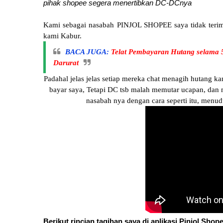
pihak shopee segera menertibkan DC-DCnya
Kami sebagai nasabah PINJOL SHOPEE saya tidak teri
kami Kabur.
BACA JUGA:
Telat Pembayaran Hutang selama 5
Darurat
Padahal jelas jelas setiap mereka chat menagih hutang k
bayar saya, Tetapi DC tsb malah memutar ucapan, dan
nasabah nya dengan cara seperti itu, menu
Berikut rincian tagihan saya di aplikasi Pinjol Shop