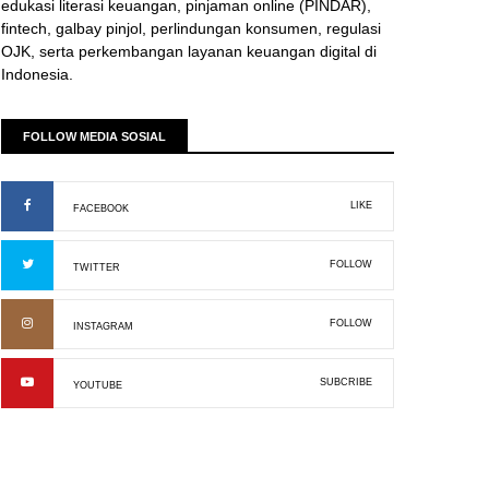
edukasi literasi keuangan, pinjaman online (PINDAR),
fintech, galbay pinjol, perlindungan konsumen, regulasi
OJK, serta perkembangan layanan keuangan digital di
Indonesia.
FOLLOW MEDIA SOSIAL
LIKE
FACEBOOK
FOLLOW
TWITTER
FOLLOW
INSTAGRAM
SUBCRIBE
YOUTUBE