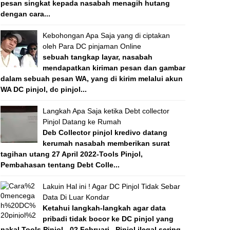
pesan singkat kepada nasabah menagih hutang
dengan cara...
Kebohongan Apa Saja yang di ciptakan
oleh Para DC pinjaman Online
sebuah tangkap layar, nasabah
mendapatkan kiriman pesan dan gambar
dalam sebuah pesan WA, yang di kirim melalui akun
WA DC pinjol, dc pinjol...
Langkah Apa Saja ketika Debt collector
Pinjol Datang ke Rumah
Deb Collector pinjol kredivo datang
kerumah nasabah memberikan surat
tagihan utang 27 April 2022-Tools Pinjol,
Pembahasan tentang Debt Colle...
Lakuin Hal ini ! Agar DC Pinjol Tidak Sebar
Data Di Luar Kondar
Ketahui langkah-langkah agar data
pribadi tidak bocor ke DC pinjol yang
nakal Tools Pinjol - 02 Februari , Pinjol ilegal sering