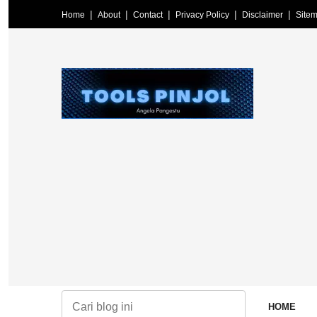
Home
About
Contact
Privacy Policy
Disclaimer
Site
h, regulasi OJK, perlindungan konsumen, galbay pinjol, serta perkemban
HOME