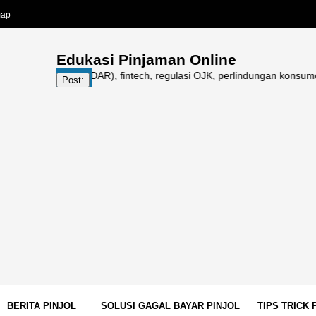
map
Edukasi Pinjaman Online
 online (PINDAR), fintech, regulasi OJK, perlindungan konsumen, galbay
Post:
BERITA PINJOL
SOLUSI GAGAL BAYAR PINJOL
TIPS TRICK