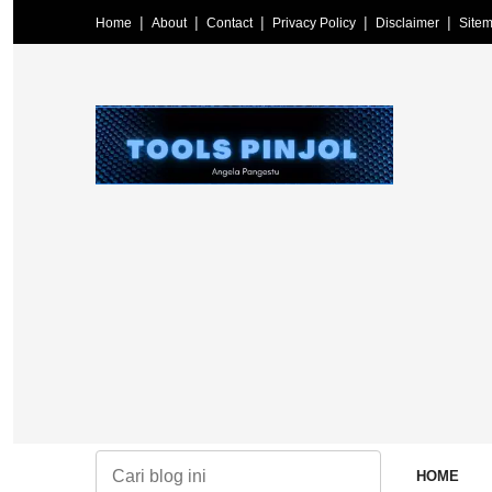
Home
About
Contact
Privacy Policy
Disclaimer
Site
ita terkini, informasi terpercaya, edukasi literasi keuangan, pinjaman
HOME