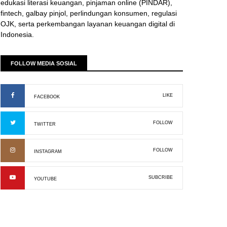
edukasi literasi keuangan, pinjaman online (PINDAR),
fintech, galbay pinjol, perlindungan konsumen, regulasi
OJK, serta perkembangan layanan keuangan digital di
Indonesia.
FOLLOW MEDIA SOSIAL
LIKE
FACEBOOK
FOLLOW
TWITTER
FOLLOW
INSTAGRAM
SUBCRIBE
YOUTUBE