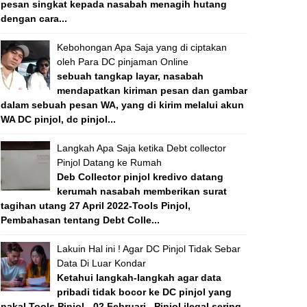
pesan singkat kepada nasabah menagih hutang
dengan cara...
Kebohongan Apa Saja yang di ciptakan
oleh Para DC pinjaman Online
sebuah tangkap layar, nasabah
mendapatkan kiriman pesan dan gambar
dalam sebuah pesan WA, yang di kirim melalui akun
WA DC pinjol, dc pinjol...
Langkah Apa Saja ketika Debt collector
Pinjol Datang ke Rumah
Deb Collector pinjol kredivo datang
kerumah nasabah memberikan surat
tagihan utang 27 April 2022-Tools Pinjol,
Pembahasan tentang Debt Colle...
Lakuin Hal ini ! Agar DC Pinjol Tidak Sebar
Data Di Luar Kondar
Ketahui langkah-langkah agar data
pribadi tidak bocor ke DC pinjol yang
nakal Tools Pinjol - 02 Februari , Pinjol ilegal sering