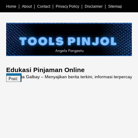
Home
About
Contact
Privacy Policy
Disclaimer
Sitemap
Edukasi Pinjaman Online
ia Galbay – Menyajikan berita terkini, informasi terpercaya, edukasi l
Post: