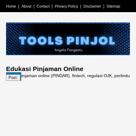
Home
About
Contact
Privacy Policy
Disclaimer
Sitemap
Edukasi Pinjaman Online
gan, pinjaman online (PINDAR), fintech, regulasi OJK, perlindungan kon
Post: