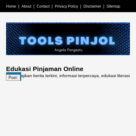
Home
About
Contact
Privacy Policy
Disclaimer
Sitemap
Edukasi Pinjaman Online
yajikan berita terkini, informasi terpercaya, edukasi literasi keuanga
Post: