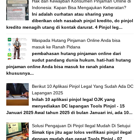
Hak dan Kewajiban Konsumen Pinjaman Online di
Indonesia: Kapan Bisa Mengajukan Keberatan?
Ini adalah curhatan atau sharing yang
diberikan oleh nasabah pinjol kredito, dc pinjol
kredito menagih utang di kontak darurat. 4 Pinjol leg...
Waspada Hutang Pinjaman Online Anda bisa
masuk ke Ranah Pidana
pembahasan hutang pinjaman online dari
sudut pandang dunia hukum. hati-hati hutang
pinjaman online Anda bisa masuk ke ranah pidana
khususnya...
Berikut 10 Aplikasi Pinjol Legal Yang Sudah Ada DC
Lapangan 2025
Inilah 10 aplikasi pinjol legal OJK yang
menyediakan DC lapangan Tools Pinjol - 15
Januari 2025 Awal tahun 2025 di bulan Januari ini, ada 10...
Solusi Pengajuan Di Pinjol Ilegal Mudah Di Setujui
Simak tips jitu agar lolos verifikasi pinjol ilegal
dengan mudah dan cepat Tools Pinjol - 07