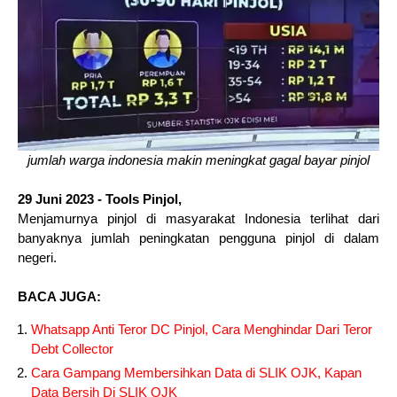
jumlah warga indonesia makin meningkat gagal bayar pinjol
29 Juni 2023 - Tools Pinjol,
Menjamurnya pinjol di masyarakat Indonesia terlihat dari
banyaknya jumlah peningkatan pengguna pinjol di dalam
negeri.
BACA JUGA:
Whatsapp Anti Teror DC Pinjol, Cara Menghindar Dari Teror
Debt Collector
Cara Gampang Membersihkan Data di SLIK OJK, Kapan
Data Bersih Di SLIK OJK