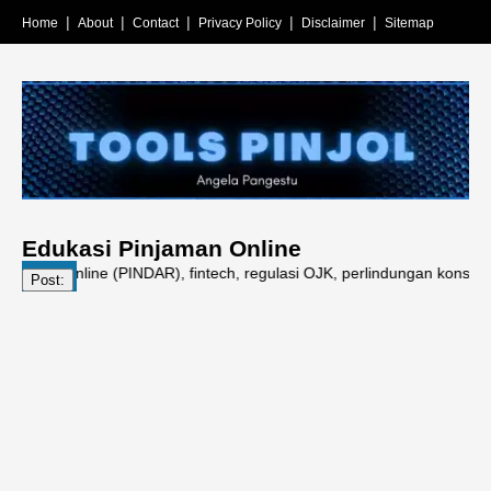
Home
About
Contact
Privacy Policy
Disclaimer
Sitemap
Edukasi Pinjaman Online
man online (PINDAR), fintech, regulasi OJK, perlindungan konsumen, gal
Post: