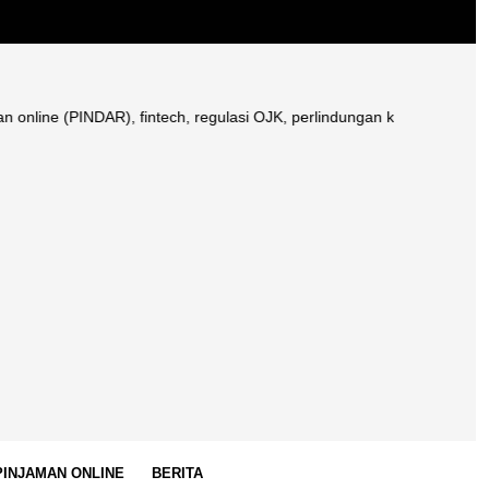
 (PINDAR), fintech, regulasi OJK, perlindungan konsumen, galbay pinjol
 PINJAMAN ONLINE
BERITA