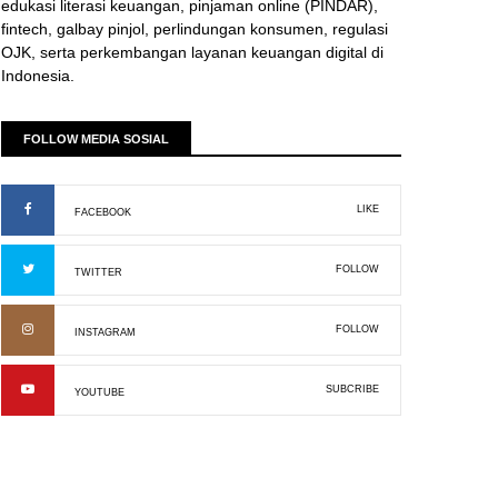
edukasi literasi keuangan, pinjaman online (PINDAR),
fintech, galbay pinjol, perlindungan konsumen, regulasi
OJK, serta perkembangan layanan keuangan digital di
Indonesia.
FOLLOW MEDIA SOSIAL
LIKE
FACEBOOK
FOLLOW
TWITTER
FOLLOW
INSTAGRAM
SUBCRIBE
YOUTUBE