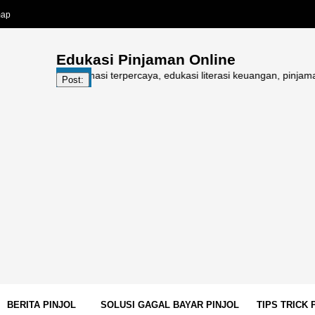
map
Edukasi Pinjaman Online
kini, informasi terpercaya, edukasi literasi keuangan, pinjaman online
Post:
BERITA PINJOL
SOLUSI GAGAL BAYAR PINJOL
TIPS TRICK