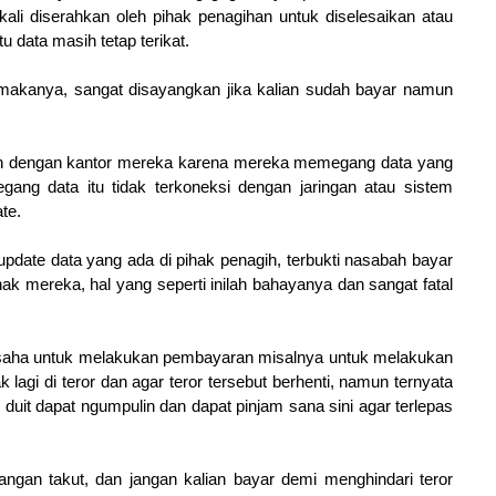
ali diserahkan oleh pihak penagihan untuk diselesaikan atau
u data masih tetap terikat.
s makanya, sangat disayangkan jika kalian sudah bayar namun
han dengan kantor mereka karena mereka memegang data yang
gang data itu tidak terkoneksi dengan jaringan atau sistem
te.
gupdate data yang ada di pihak penagih, terbukti nasabah bayar
hak mereka, hal yang seperti inilah bahayanya dan sangat fatal
saha untuk melakukan pembayaran misalnya untuk melakukan
agi di teror dan agar teror tersebut berhenti, namun ternyata
uit dapat ngumpulin dan dapat pinjam sana sini agar terlepas
jangan takut, dan jangan kalian bayar demi menghindari teror