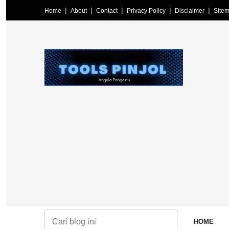
Home
About
Contact
Privacy Policy
Disclaimer
Site
Media Tools Pinjol | Media Galbay – Menyajikan berita ter
HOME