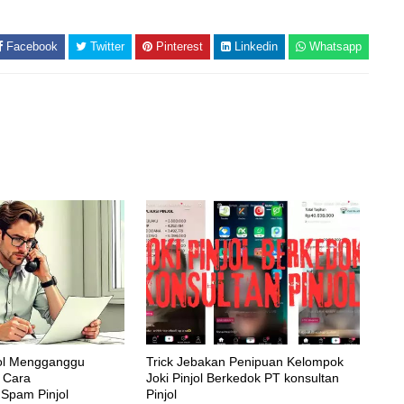
Facebook
Twitter
Pinterest
Linkedin
Whatsapp
jol Mengganggu
Trick Jebakan Penipuan Kelompok
i Cara
Joki Pinjol Berkedok PT konsultan
Spam Pinjol
Pinjol