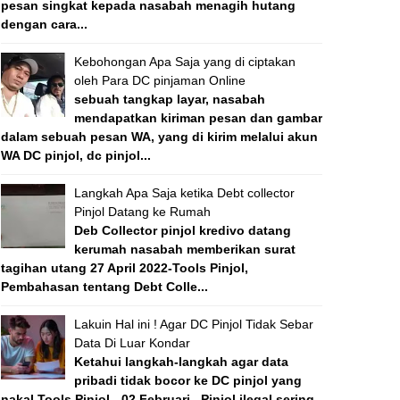
pesan singkat kepada nasabah menagih hutang
dengan cara...
Kebohongan Apa Saja yang di ciptakan
oleh Para DC pinjaman Online
sebuah tangkap layar, nasabah
mendapatkan kiriman pesan dan gambar
dalam sebuah pesan WA, yang di kirim melalui akun
WA DC pinjol, dc pinjol...
Langkah Apa Saja ketika Debt collector
Pinjol Datang ke Rumah
Deb Collector pinjol kredivo datang
kerumah nasabah memberikan surat
tagihan utang 27 April 2022-Tools Pinjol,
Pembahasan tentang Debt Colle...
Lakuin Hal ini ! Agar DC Pinjol Tidak Sebar
Data Di Luar Kondar
Ketahui langkah-langkah agar data
pribadi tidak bocor ke DC pinjol yang
nakal Tools Pinjol - 02 Februari , Pinjol ilegal sering