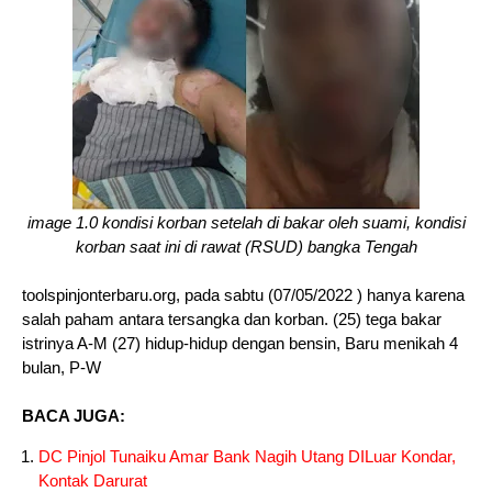
image 1.0 kondisi korban setelah di bakar oleh suami, kondisi
korban saat ini di rawat (RSUD) bangka Tengah
toolspinjonterbaru.org, pada sabtu (07/05/2022 ) hanya karena
salah paham antara tersangka dan korban. (25) tega bakar
istrinya A-M (27) hidup-hidup dengan bensin, Baru menikah 4
bulan, P-W
BACA JUGA:
DC Pinjol Tunaiku Amar Bank Nagih Utang DILuar Kondar,
Kontak Darurat