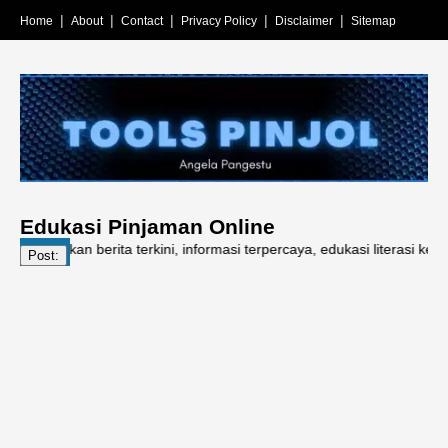
Home
About
Contact
Privacy Policy
Disclaimer
Sitemap
Edukasi Pinjaman Online
jikan berita terkini, informasi terpercaya, edukasi literasi keuangan,
Post: