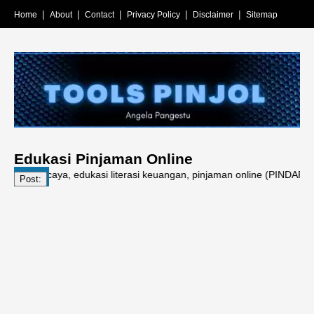
Home
About
Contact
Privacy Policy
Disclaimer
Sitemap
Edukasi Pinjaman Online
rpercaya, edukasi literasi keuangan, pinjaman online (PINDAR), fintech
Post: