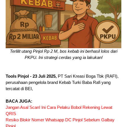
Terlilit utang Pinjol Rp 2 M, bos kebab ini berhasil lolos dari
PKPU. Ini strategi cerdas yang ia lakukan!
Tools Pinjol - 23 Juli 2025,
PT Sari Kreasi Boga Tbk (RAFI),
perusahaan pengelola brand Kebab Turki Baba Rafi yang
tercatat di BEI,
BACA JUGA:
Jangan Asal Scan! Ini Cara Pelaku Bobol Rekening Lewat
QRIS
Resiko Blokir Nomer Whatsapp DC Pinjol Sebelum Galbay
Pinjol