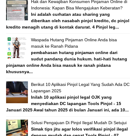
Hak dan Kewajiban Konsumen Pinjaman Online di
Indonesia: Kapan Bisa Mengajukan Keberatan?
Ini adalah curhatan atau sharing yang
diberikan oleh nasabah pinjol kredito, dc pinjol
kredito menagih utang di kontak darurat. 4 Pinjol leg...
Waspada Hutang Pinjaman Online Anda bisa
masuk ke Ranah Pidana
pembahasan hutang pinjaman online dari
sudut pandang dunia hukum. hati-hati hutang
pinjaman online Anda bisa masuk ke ranah pidana
khususnya...
Berikut 10 Aplikasi Pinjol Legal Yang Sudah Ada DC
Lapangan 2025
Inilah 10 aplikasi pinjol legal OJK yang
menyediakan DC lapangan Tools Pinjol - 15
Januari 2025 Awal tahun 2025 di bulan Januari ini, ada 10...
Solusi Pengajuan Di Pinjol Ilegal Mudah Di Setujui
Simak tips jitu agar lolos verifikasi pinjol ilegal
dengan mudah dan cepat Tools Pinjol - 07