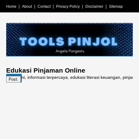
Home
About
Contact
Privacy Policy
Disclaimer
Sitemap
Edukasi Pinjaman Online
kini, informasi terpercaya, edukasi literasi keuangan, pinjaman online
Post: