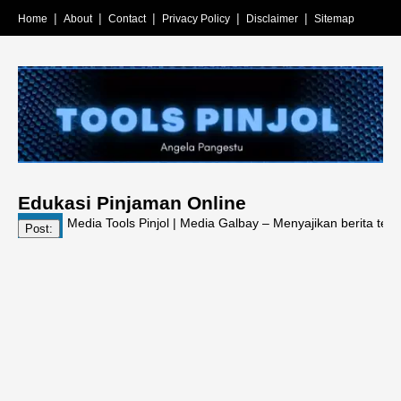
Home
About
Contact
Privacy Policy
Disclaimer
Sitemap
Edukasi Pinjaman Online
Media Tools Pinjol | Media Galbay – Menyajikan berita terkini, inf
Post: