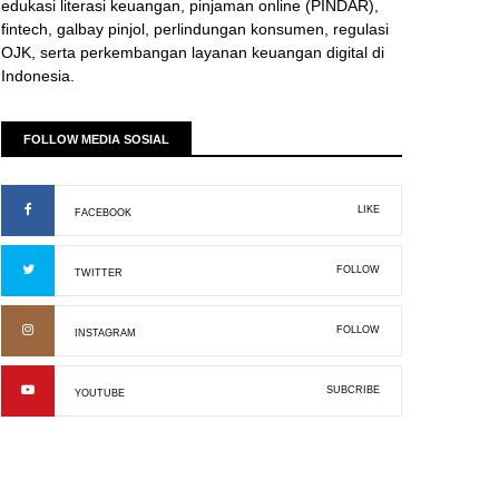
edukasi literasi keuangan, pinjaman online (PINDAR),
fintech, galbay pinjol, perlindungan konsumen, regulasi
OJK, serta perkembangan layanan keuangan digital di
Indonesia.
FOLLOW MEDIA SOSIAL
LIKE
FACEBOOK
FOLLOW
TWITTER
FOLLOW
INSTAGRAM
SUBCRIBE
YOUTUBE