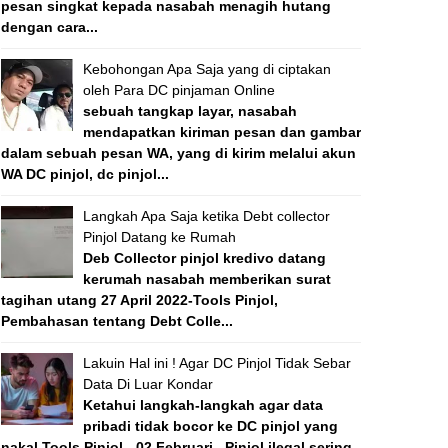
pesan singkat kepada nasabah menagih hutang
dengan cara...
Kebohongan Apa Saja yang di ciptakan
oleh Para DC pinjaman Online
sebuah tangkap layar, nasabah
mendapatkan kiriman pesan dan gambar
dalam sebuah pesan WA, yang di kirim melalui akun
WA DC pinjol, dc pinjol...
Langkah Apa Saja ketika Debt collector
Pinjol Datang ke Rumah
Deb Collector pinjol kredivo datang
kerumah nasabah memberikan surat
tagihan utang 27 April 2022-Tools Pinjol,
Pembahasan tentang Debt Colle...
Lakuin Hal ini ! Agar DC Pinjol Tidak Sebar
Data Di Luar Kondar
Ketahui langkah-langkah agar data
pribadi tidak bocor ke DC pinjol yang
nakal Tools Pinjol - 02 Februari , Pinjol ilegal sering