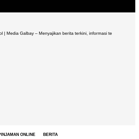
albay – Menyajikan berita terkini, informasi terpercaya, edukasi liter
 PINJAMAN ONLINE
BERITA