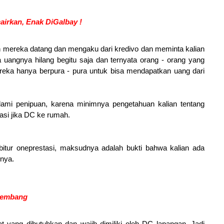
cairkan, Enak DiGalbay !
ian mereka datang dan mengaku dari kredivo dan meminta kalian
 uangnya hilang begitu saja dan ternyata orang - orang yang
ereka hanya berpura - pura untuk bisa mendapatkan uang dari
lami penipuan, karena minimnya pengetahuan kalian tentang
asi jika DC ke rumah.
bitur oneprestasi, maksudnya adalah bukti bahwa kalian ada
onya.
alembang
ikat yang dibutuhkan dan wajib dimiliki oleh DC lapangan. Jadi