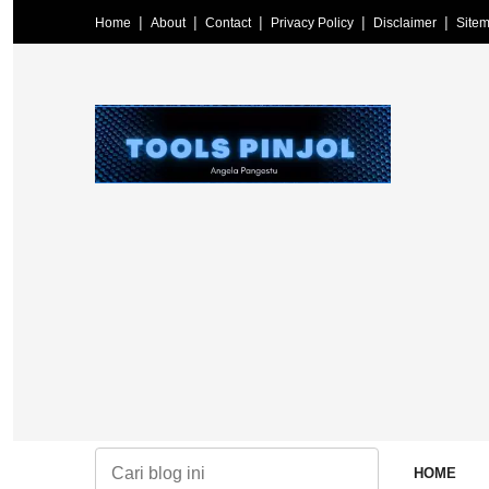
Home
About
Contact
Privacy Policy
Disclaimer
Site
HOME