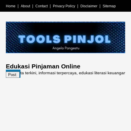
Home
About
Contact
Privacy Policy
Disclaimer
Sitemap
Edukasi Pinjaman Online
ita terkini, informasi terpercaya, edukasi literasi keuangan, pinjaman
Post: