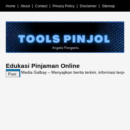
Home
About
Contact
Privacy Policy
Disclaimer
Sitemap
Edukasi Pinjaman Online
ol | Media Galbay – Menyajikan berita terkini, informasi terpercaya, e
Post: