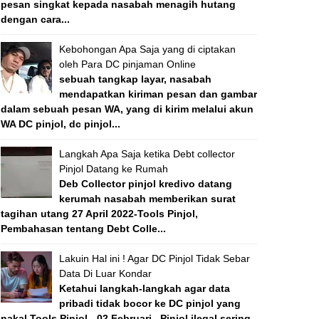
pesan singkat kepada nasabah menagih hutang
dengan cara...
Kebohongan Apa Saja yang di ciptakan
oleh Para DC pinjaman Online
sebuah tangkap layar, nasabah
mendapatkan kiriman pesan dan gambar
dalam sebuah pesan WA, yang di kirim melalui akun
WA DC pinjol, dc pinjol...
Langkah Apa Saja ketika Debt collector
Pinjol Datang ke Rumah
Deb Collector pinjol kredivo datang
kerumah nasabah memberikan surat
tagihan utang 27 April 2022-Tools Pinjol,
Pembahasan tentang Debt Colle...
Lakuin Hal ini ! Agar DC Pinjol Tidak Sebar
Data Di Luar Kondar
Ketahui langkah-langkah agar data
pribadi tidak bocor ke DC pinjol yang
nakal Tools Pinjol - 02 Februari , Pinjol ilegal sering