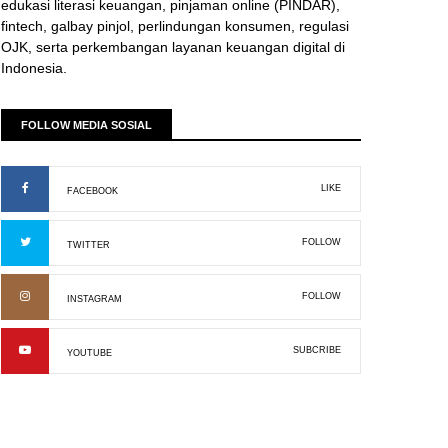
edukasi literasi keuangan, pinjaman online (PINDAR),
fintech, galbay pinjol, perlindungan konsumen, regulasi
OJK, serta perkembangan layanan keuangan digital di
Indonesia.
FOLLOW MEDIA SOSIAL
LIKE
FACEBOOK
FOLLOW
TWITTER
FOLLOW
INSTAGRAM
SUBCRIBE
YOUTUBE