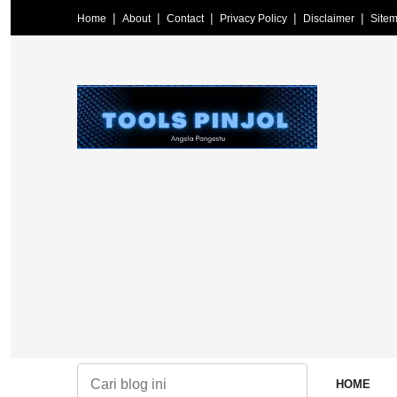
Home
About
Contact
Privacy Policy
Disclaimer
Site
HOME