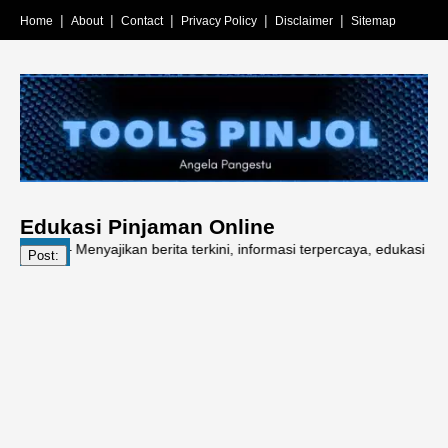
Home
About
Contact
Privacy Policy
Disclaimer
Sitemap
Edukasi Pinjaman Online
y – Menyajikan berita terkini, informasi terpercaya, edukasi literasi 
Post: