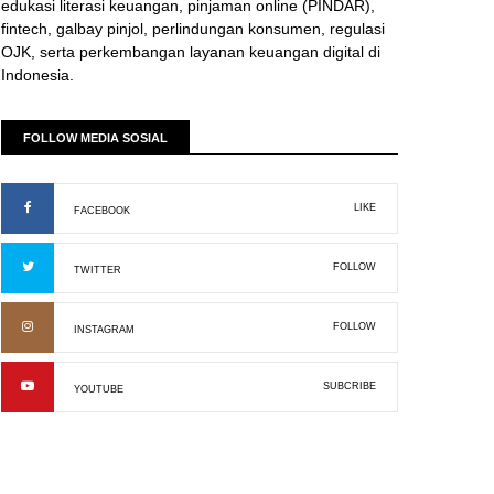
edukasi literasi keuangan, pinjaman online (PINDAR),
fintech, galbay pinjol, perlindungan konsumen, regulasi
OJK, serta perkembangan layanan keuangan digital di
Indonesia.
FOLLOW MEDIA SOSIAL
LIKE
FACEBOOK
FOLLOW
TWITTER
FOLLOW
INSTAGRAM
SUBCRIBE
YOUTUBE