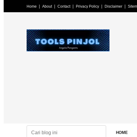
Home
About
Contact
Privacy Policy
Disclaimer
Site
HOME