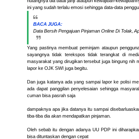
hutangnya dia batal janji ataupun kewajiban-kewajiban
ini yang sudah terlalu emosi sehingga data-data penggun
BACA JUGA:
Data Bersih Pengajuan Pinjaman Online Di Tolak, 
Yang pastinya membuat peminjam ataupun pengguna in
sayangnya tidak terekspos tidak terangkat di media
masyarakat yang dirugikan tersebut juga bingung nih m
lapor ke OJK SWI juga begitu.
Dan juga katanya ada yang sampai lapor ke polisi m
ada dapat panggilan penyelesaian sehingga masyarak
cuman bisa pasrah saja
dampaknya apa jika datanya itu sampai disebarluaska
tiba-tiba dia akan mendapatkan pinjaman.
Oleh sebab itu dengan adanya UU PDP ini diharapkan
bisa dituntaskan dengan cepat