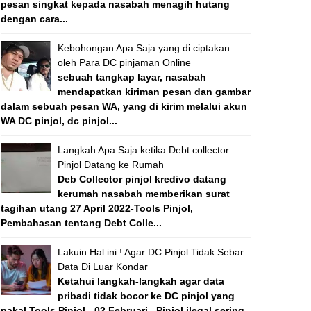
pesan singkat kepada nasabah menagih hutang
dengan cara...
Kebohongan Apa Saja yang di ciptakan
oleh Para DC pinjaman Online
sebuah tangkap layar, nasabah
mendapatkan kiriman pesan dan gambar
dalam sebuah pesan WA, yang di kirim melalui akun
WA DC pinjol, dc pinjol...
Langkah Apa Saja ketika Debt collector
Pinjol Datang ke Rumah
Deb Collector pinjol kredivo datang
kerumah nasabah memberikan surat
tagihan utang 27 April 2022-Tools Pinjol,
Pembahasan tentang Debt Colle...
Lakuin Hal ini ! Agar DC Pinjol Tidak Sebar
Data Di Luar Kondar
Ketahui langkah-langkah agar data
pribadi tidak bocor ke DC pinjol yang
nakal Tools Pinjol - 02 Februari , Pinjol ilegal sering