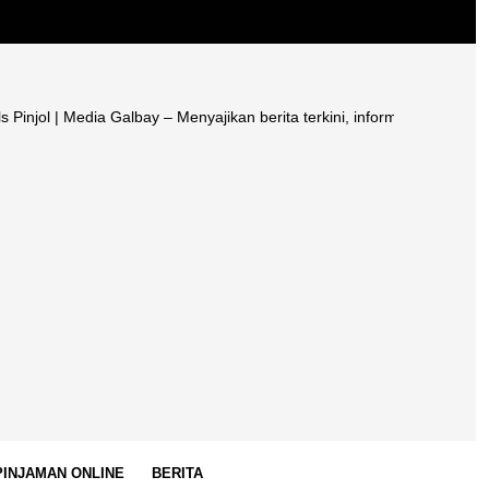
Media Galbay – Menyajikan berita terkini, informasi terpercaya, edukas
 PINJAMAN ONLINE
BERITA