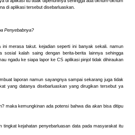
nya di aplikasi itu tidak dipenuhinya sehingga ada oknum-oknum
a di aplikasi tersebut disebarluaskan.
Apa Penyebabnya?
i merasa takut. kejadian seperti ini banyak sekali. namun
 sosial kalah saing dengan berita-berita lainnya sehingga
au ngadu ke siapa lapor ke CS aplikasi pinjol tidak dihiraukan
embuat laporan namun sayangnya sampai sekarang juga tidak
at yang datanya disebarluaskan yang dirugikan tersebut ya
n? maka kemungkinan ada potensi bahwa dia akan bisa ditipu
 tingkat kejahatan penyebarluasan data pada masyarakat itu