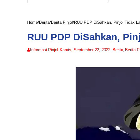
Home
/
Berita
/
Berita Pinjol
/
RUU PDP DiSahkan, Pinjol Tidak La
RUU PDP DiSahkan, Pinj
Informasi Pinjol
Kamis, September 22, 2022
Berita
,
Berita P