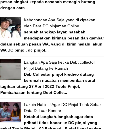
pesan singkat kepada nasabah menagih hutang
dengan cara...
Kebohongan Apa Saja yang di ciptakan
oleh Para DC pinjaman Online
sebuah tangkap layar, nasabah
mendapatkan kiriman pesan dan gambar
dalam sebuah pesan WA, yang di kirim melalui akun
WA DC pinjol, dc pinjol...
Langkah Apa Saja ketika Debt collector
Pinjol Datang ke Rumah
Deb Collector pinjol kredivo datang
kerumah nasabah memberikan surat
tagihan utang 27 April 2022-Tools Pinjol,
Pembahasan tentang Debt Colle...
Lakuin Hal ini ! Agar DC Pinjol Tidak Sebar
Data Di Luar Kondar
Ketahui langkah-langkah agar data
pribadi tidak bocor ke DC pinjol yang
nakal Tools Pinjol - 02 Februari , Pinjol ilegal sering