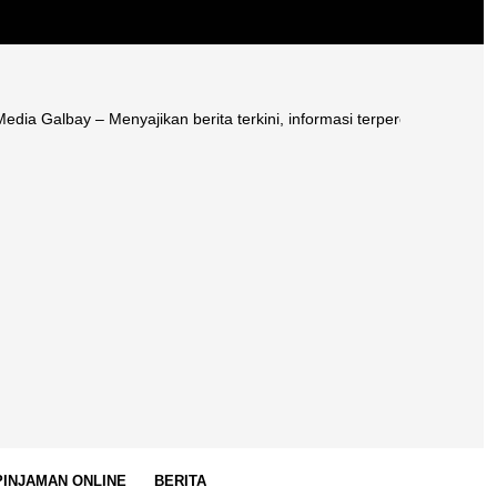
bay – Menyajikan berita terkini, informasi terpercaya, edukasi literas
 PINJAMAN ONLINE
BERITA