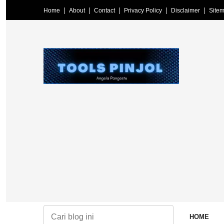
Home
About
Contact
Privacy Policy
Disclaimer
Site
HOME