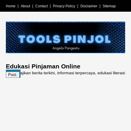
Home
About
Contact
Privacy Policy
Disclaimer
Sitemap
Edukasi Pinjaman Online
jikan berita terkini, informasi terpercaya, edukasi literasi keuangan,
Post: