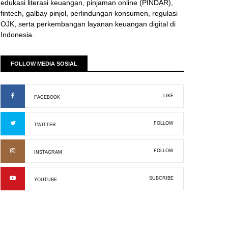
edukasi literasi keuangan, pinjaman online (PINDAR),
fintech, galbay pinjol, perlindungan konsumen, regulasi
OJK, serta perkembangan layanan keuangan digital di
Indonesia.
FOLLOW MEDIA SOSIAL
LIKE
FACEBOOK
FOLLOW
TWITTER
FOLLOW
INSTAGRAM
SUBCRIBE
YOUTUBE