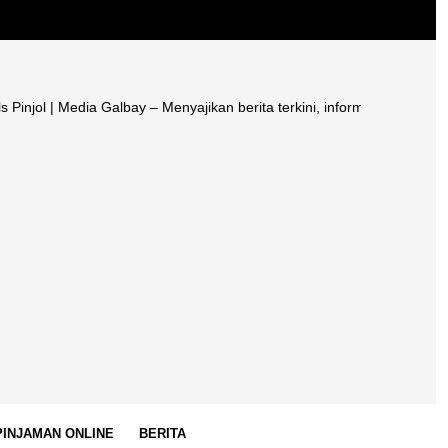
Media Galbay – Menyajikan berita terkini, informasi terpercaya, edukas
 PINJAMAN ONLINE
BERITA