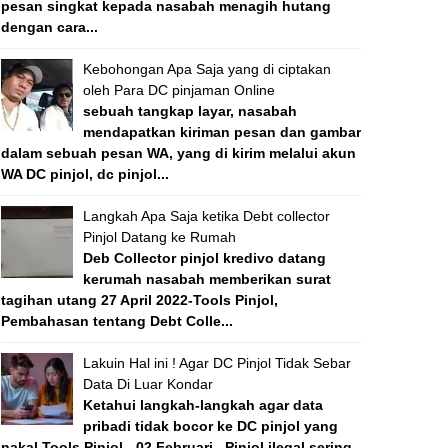
pesan singkat kepada nasabah menagih hutang
dengan cara...
Kebohongan Apa Saja yang di ciptakan
oleh Para DC pinjaman Online
sebuah tangkap layar, nasabah
mendapatkan kiriman pesan dan gambar
dalam sebuah pesan WA, yang di kirim melalui akun
WA DC pinjol, dc pinjol...
Langkah Apa Saja ketika Debt collector
Pinjol Datang ke Rumah
Deb Collector pinjol kredivo datang
kerumah nasabah memberikan surat
tagihan utang 27 April 2022-Tools Pinjol,
Pembahasan tentang Debt Colle...
Lakuin Hal ini ! Agar DC Pinjol Tidak Sebar
Data Di Luar Kondar
Ketahui langkah-langkah agar data
pribadi tidak bocor ke DC pinjol yang
nakal Tools Pinjol - 02 Februari , Pinjol ilegal sering