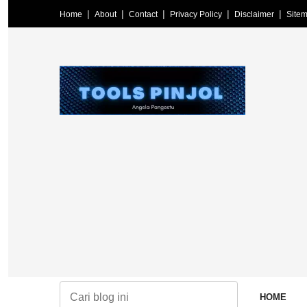
Home
About
Contact
Privacy Policy
Disclaimer
Site
HOME