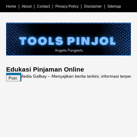
Home
About
Contact
Privacy Policy
Disclaimer
Sitemap
Edukasi Pinjaman Online
 | Media Galbay – Menyajikan berita terkini, informasi terpercaya, edu
Post: