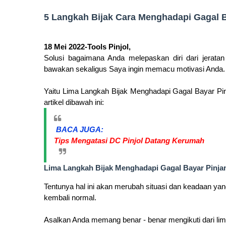
5 Langkah Bijak Cara Menghadapi Gagal 
18 Mei 2022-Tools Pinjol,
Solusi bagaimana Anda melepaskan diri dari jerata
bawakan sekaligus Saya ingin memacu motivasi Anda. D
Yaitu Lima Langkah Bijak Menghadapi Gagal Bayar Pinj
artikel dibawah ini:
BACA JUGA:
Tips Mengatasi DC Pinjol Datang Kerumah
Lima Langkah Bijak Menghadapi Gagal Bayar Pinja
Tentunya hal ini akan merubah situasi dan keadaan yang
kembali normal.
Asalkan Anda memang benar - benar mengikuti dari lim