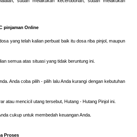
lalaian, sudah melakukan kecerobohan, sudah melakukan
C pinjaman Online
sa yang telah kalian perbuat baik itu dosa riba pinjol, maupun
an semua atas situasi yang tidak beruntung ini.
nda. Anda coba pilih - pilih lalu Anda kurangi dengan kebutuhan
atau mencicil utang tersebut, Hutang - Hutang Pinjol ini.
. Anda cukup untuk membedah keuangan Anda.
pa Proses