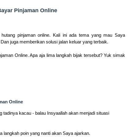
Bayar Pinjaman Online
n hutang pinjaman online. Kali ini ada tema yang mau Saya
an juga memberikan solusi jalan keluar yang terbaik.
aman Online. Apa aja lima langkah bijak tersebut? Yuk simak
man Online
 tadinya kacau - balau Insyaallah akan menjadi situasi
a langkah poin yang nanti akan Saya ajarkan.