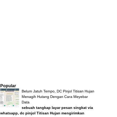
Popular
Belum Jatuh Tempo, DC Pinjol Titisan Hujan
Menagih Hutang Dengan Cara Meyebar
Data
sebuah tangkap layar pesan singkat via
whatsapp, dc pinjol Titisan Hujan mengirimkan