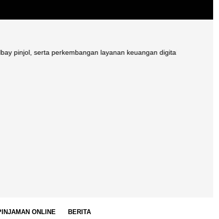
l, serta perkembangan layanan keuangan digital di Indonesia.
 PINJAMAN ONLINE
BERITA