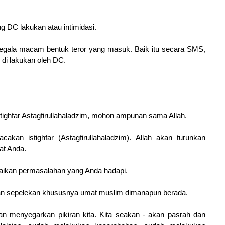
g DC lakukan atau intimidasi.
 segala macam bentuk teror yang masuk. Baik itu secara SMS,
di lakukan oleh DC.
stighfar Astagfirullahaladzim, mohon ampunan sama Allah.
akan istighfar (Astagfirullahaladzim).
Allah akan turunkan
at Anda.
esaikan permasalahan yang Anda hadapi.
gan sepelekan khususnya umat muslim dimanapun berada.
kan menyegarkan pikiran kita.
Kita seakan - akan pasrah dan