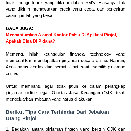
tidak mengerti link yang dikirim dalam SMS. Biasanya link
yang dikirim menawarkan credit yang cepat dan pencairan
dalam jumlah yang besar.
BACA JUGA:
Mencantumkan Alamat Kantor Palsu Di Aplikasi Pinjol,
Apakah Bisa Di Pidana?
Memang, inilah keunggulan financial technology yang
memudahkan mendapatkan pinjaman secara online. Namun,
Anda harus cerdas dan berhati - hati saat memilih pinjaman
online.
Untuk membantu agar tidak jatuh ke dalam perangkap
pinjaman online ilegal, Otoritas Jasa Keuangan (OJK) telah
mengeluarkan imbauan yang harus dilakukan.
Berikut Tips Cara Terhindar Dari Jebakan
Utang Pinjol
1. Bedakan antara pinjaman fintech yang berizin OJK dan