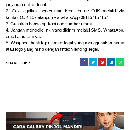
pinjaman online ilegal.
2. Cek legalitas persetujuan kredit online OJK melalui via
kontak OJK 157 ataupun via whatsApp 081157157157.
3. Gunakan hanya aplikasi dan sumber resmi.
4. Jangan mengklik link yang dikirim melalui SMS, WhatsApp,
email atau lainnya.
5. Waspadai bentuk pinjaman ilegal yang menggunakan nama
atau logo yang mirip dengan fintech lending ilegal.
SHARE THIS: