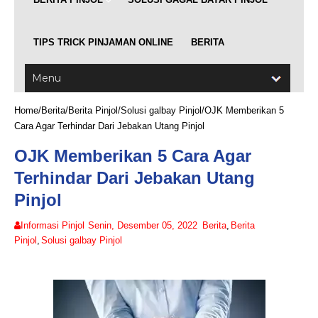
TIPS TRICK PINJAMAN ONLINE
BERITA
Home
/
Berita
/
Berita Pinjol
/
Solusi galbay Pinjol
/
OJK Memberikan 5
Cara Agar Terhindar Dari Jebakan Utang Pinjol
OJK Memberikan 5 Cara Agar
Terhindar Dari Jebakan Utang
Pinjol
Informasi Pinjol
Senin, Desember 05, 2022
Berita
,
Berita
Pinjol
,
Solusi galbay Pinjol