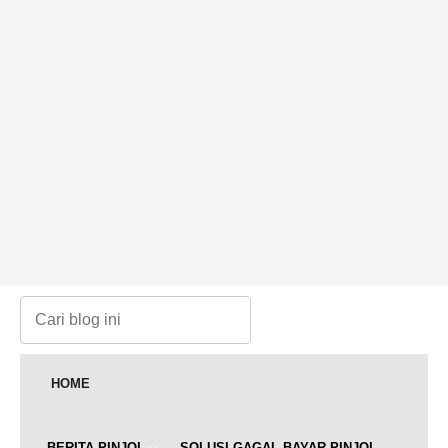
HOME
BERITA PINJOL
SOLUSI GAGAL BAYAR PINJOL