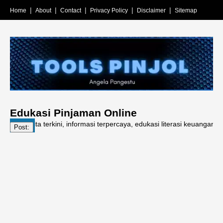
Home
About
Contact
Privacy Policy
Disclaimer
Sitemap
Edukasi Pinjaman Online
erita terkini, informasi terpercaya, edukasi literasi keuangan, pinjam
Post: