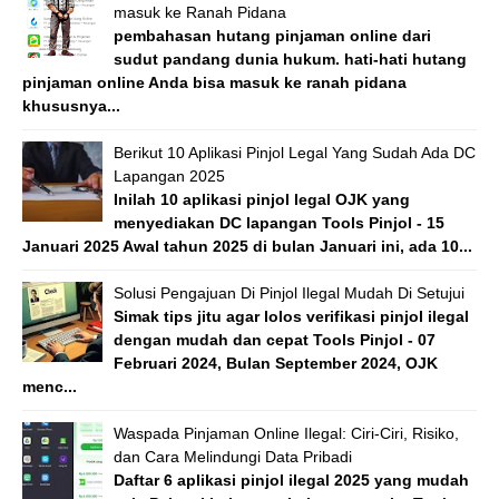
masuk ke Ranah Pidana
pembahasan hutang pinjaman online dari
sudut pandang dunia hukum. hati-hati hutang
pinjaman online Anda bisa masuk ke ranah pidana
khususnya...
Berikut 10 Aplikasi Pinjol Legal Yang Sudah Ada DC
Lapangan 2025
Inilah 10 aplikasi pinjol legal OJK yang
menyediakan DC lapangan Tools Pinjol - 15
Januari 2025 Awal tahun 2025 di bulan Januari ini, ada 10...
Solusi Pengajuan Di Pinjol Ilegal Mudah Di Setujui
Simak tips jitu agar lolos verifikasi pinjol ilegal
dengan mudah dan cepat Tools Pinjol - 07
Februari 2024, Bulan September 2024, OJK
menc...
Waspada Pinjaman Online Ilegal: Ciri-Ciri, Risiko,
dan Cara Melindungi Data Pribadi
Daftar 6 aplikasi pinjol ilegal 2025 yang mudah