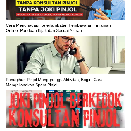
Cara Menghadapi Keterlambatan Pembayaran Pinjaman
Online: Panduan Bijak dan Sesuai Aturan
Penagihan Pinjol Mengganggu Aktivitas, Begini Cara
Menghilangkan Spam Pinjol