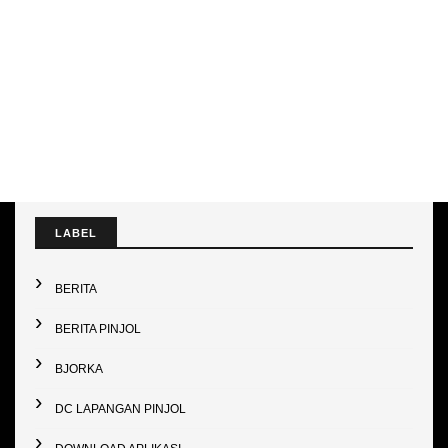
LABEL
BERITA
BERITA PINJOL
BJORKA
DC LAPANGAN PINJOL