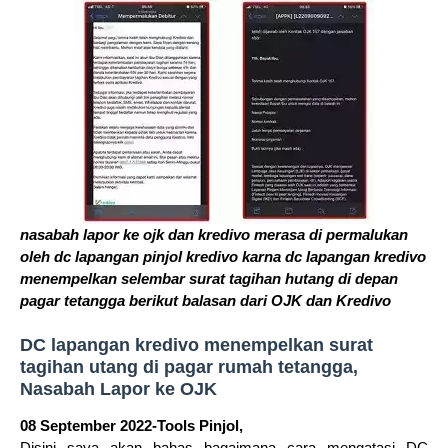
nasabah lapor ke ojk dan kredivo merasa di permalukan
oleh dc lapangan pinjol kredivo karna dc lapangan kredivo
menempelkan selembar surat tagihan hutang di depan
pagar tetangga berikut balasan dari OJK dan Kredivo
DC lapangan kredivo menempelkan surat
tagihan utang di pagar rumah tetangga,
Nasabah Lapor ke OJK
08 September 2022-Tools Pinjol,
Disini saya akan bahas bagaimana cara mengatasi DC