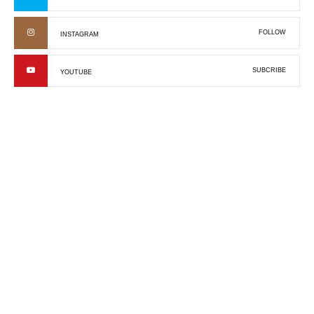
FOLLOW
INSTAGRAM
SUBCRIBE
YOUTUBE