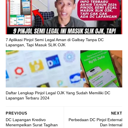
7 Aplikasi Pinjol Semi Legal Aman di Galbay Tanpa DC
Lapangan, Tapi Masuk SLIK OJK
Daftar Lengkap Pinjol Legal OJK Yang Sudah Memiliki DC
Lapangan Terbaru 2024
PREVIOUS
NEXT
DC Lapangan Kredivo
Perbedaan DC Pinjol External
Menempelkan Surat Tagihan
Dan Internal