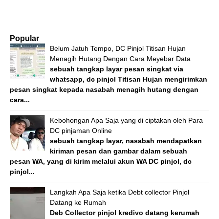
Popular
Belum Jatuh Tempo, DC Pinjol Titisan Hujan
Menagih Hutang Dengan Cara Meyebar Data
sebuah tangkap layar pesan singkat via
whatsapp, dc pinjol Titisan Hujan mengirimkan
pesan singkat kepada nasabah menagih hutang dengan
cara...
Kebohongan Apa Saja yang di ciptakan oleh Para
DC pinjaman Online
sebuah tangkap layar, nasabah mendapatkan
kiriman pesan dan gambar dalam sebuah
pesan WA, yang di kirim melalui akun WA DC pinjol, dc
pinjol...
Langkah Apa Saja ketika Debt collector Pinjol
Datang ke Rumah
Deb Collector pinjol kredivo datang kerumah