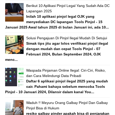
Berikut 10 Aplikasi Pinjol Legal Yang Sudah Ada DC
Lapangan 2025
Inilah 10 aplikasi pinjol legal OJK yang
menyediakan DC lapangan Tools Pinjol - 15
Januari 2025 Awal tahun 2025 di bulan Januari ini, ada 10...
Solusi Pengajuan Di Pinjol Ilegal Mudah Di Setujui
Simak tips jitu agar lolos verifikasi pinjol ilegal
dengan mudah dan cepat Tools Pinjol - 07
Februari 2024, Bulan September 2024, OJK
menc...
Waspada Pinjaman Online Ilegal: Ciri-Ciri, Risiko,
dan Cara Melindungi Data Pribadi
Daftar 6 aplikasi pinjol ilegal 2025 yang mudah
cair. Pahami bahaya sebelum mencoba Tools
Pinjol - 10 Januari 2024, Dilansir dalam kanal You...
Waduh !! Meyuru Orang Galbay Pinjol Dan Galbay
Pinjol Bisa di Hukum
resiko galbay pinder apakah bisa di penjarakan