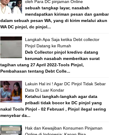
oleh Para DC pinjaman Online
sebuah tangkap layar, nasabah
mendapatkan kiriman pesan dan gambar
dalam sebuah pesan WA, yang di kirim melalui akun
WA DC pinjol, dc pinjol...
Langkah Apa Saja ketika Debt collector
Pinjol Datang ke Rumah
Deb Collector pinjol kredivo datang
kerumah nasabah memberikan surat
tagihan utang 27 April 2022-Tools Pinjol,
Pembahasan tentang Debt Colle...
Lakuin Hal ini ! Agar DC Pinjol Tidak Sebar
Data Di Luar Kondar
Ketahui langkah-langkah agar data
pribadi tidak bocor ke DC pinjol yang
nakal Tools Pinjol - 02 Februari , Pinjol ilegal sering
menyebar da...
Hak dan Kewajiban Konsumen Pinjaman
Online di Indonesia: Kapan Bisa