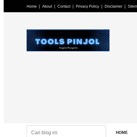
Home
About
Contact
Privacy Policy
Disclaimer
Site
HOME