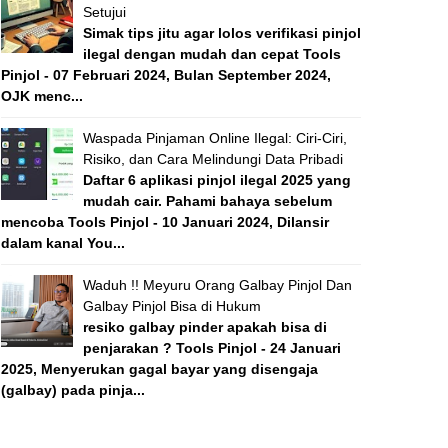
Setujui
Simak tips jitu agar lolos verifikasi pinjol
ilegal dengan mudah dan cepat Tools
Pinjol - 07 Februari 2024, Bulan September 2024,
OJK menc...
Waspada Pinjaman Online Ilegal: Ciri-Ciri,
Risiko, dan Cara Melindungi Data Pribadi
Daftar 6 aplikasi pinjol ilegal 2025 yang
mudah cair. Pahami bahaya sebelum
mencoba Tools Pinjol - 10 Januari 2024, Dilansir
dalam kanal You...
Waduh !! Meyuru Orang Galbay Pinjol Dan
Galbay Pinjol Bisa di Hukum
resiko galbay pinder apakah bisa di
penjarakan ? Tools Pinjol - 24 Januari
2025, Menyerukan gagal bayar yang disengaja
(galbay) pada pinja...