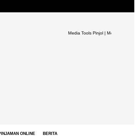
Media Tools Pinjol | Media Galbay – Menyajika
 PINJAMAN ONLINE
BERITA